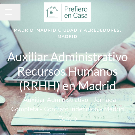
Compartir página
MENÚ DE EMPLEO
MADRID, MADRID CIUDAD Y ALREDEDORES,
MADRID
Auxiliar Administrativo
Recursos Humanos
(RRHH) en Madrid
- Auxiliar Administrativo - Jornada
Completa - Contrato indefinido - Madrid
Centro