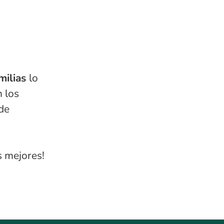
milias
lo
n los
de
s mejores!