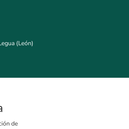
 Legua (León)
a
ción de